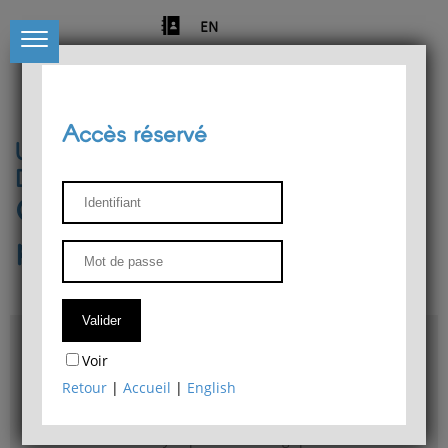
EN
Accès réservé
Université de Liège
Département de philosophie
Centre de recherches
phénoménologiques
Accès & plans
Voir
Bibliothèque du Département de philosophie
Retour
|
Accueil
|
English
Bulletin d'analyse phénoménologique