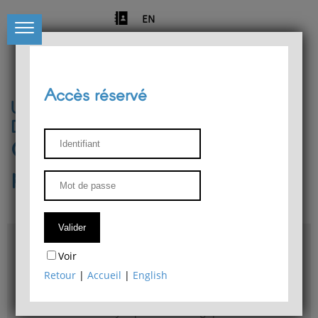
EN
Accès réservé
Université de Liège
Département de philosophie
Centre de recherches
phénoménologiques
Accès & plans
Voir
Bibliothèque du Département de philosophie
Retour
|
Accueil
|
English
Bulletin d'analyse phénoménologique