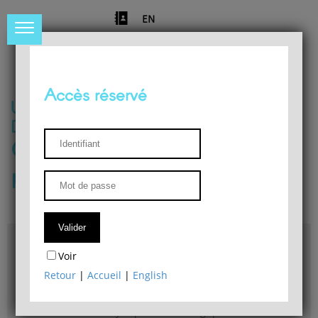
EN
Accès réservé
Université de Liège
Département de philosophie
Centre de recherches
phénoménologiques
Accès & plans
Voir
Bibliothèque du Département de philosophie
Retour
|
Accueil
|
English
Bulletin d'analyse phénoménologique