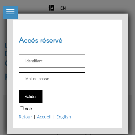
EN
Accès réservé
Université de Liège
Département de philosophie
Centre de recherches
phénoménologiques
Accès & plans
Voir
Bibliothèque du Département de philosophie
Retour
|
Accueil
|
English
Bulletin d'analyse phénoménologique