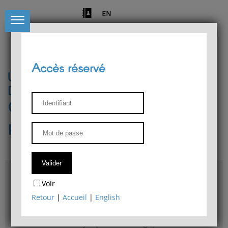
EN
Accès réservé
Université de Liège
Département de philosophie
Centre de recherches
phénoménologiques
Accès & plans
Voir
Bibliothèque du Département de philosophie
Retour
|
Accueil
|
English
Bulletin d'analyse phénoménologique