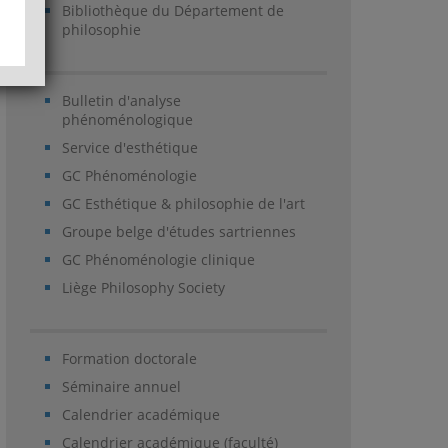
Bibliothèque du Département de
philosophie
Bulletin d'analyse
phénoménologique
Service d'esthétique
GC Phénoménologie
GC Esthétique & philosophie de l'art
Groupe belge d'études sartriennes
GC Phénoménologie clinique
Liège Philosophy Society
Formation doctorale
Séminaire annuel
Calendrier académique
Calendrier académique (faculté)