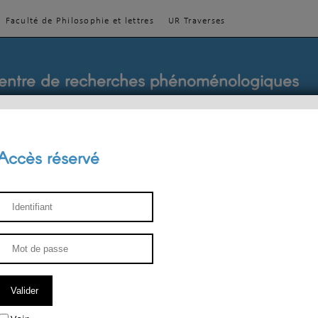
Faculté de Philosophie et lettres
UR Traverses
entre de recherches phénoménologiques
Accès réservé
sthétique
ENSEIGNEMENT
ÉQUIPE
PUBLICATIONS