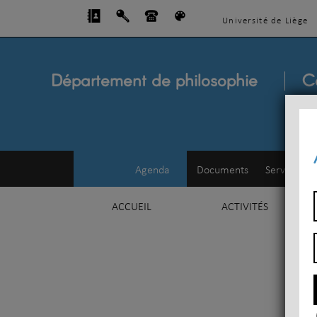
Université de Liège
Département de philosophie
C
Agenda
Documents
Service d'e
ACCUEIL
ACTIVITÉS