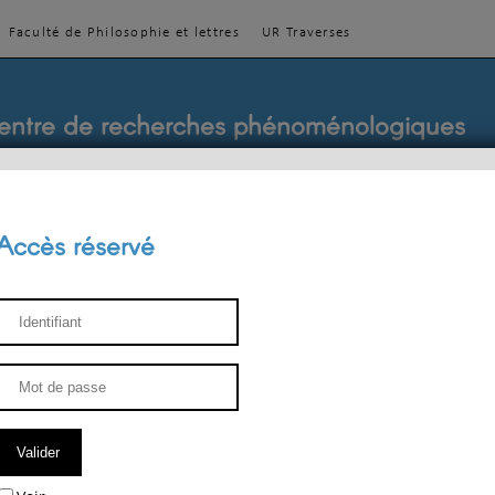
Faculté de Philosophie et lettres
UR Traverses
entre de recherches phénoménologiques
Accès réservé
sthétique
ENSEIGNEMENT
ÉQUIPE
PUBLICATIONS