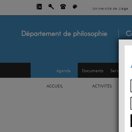
Université de Liège
Département de philosophie
C
Agenda
Documents
Service d'e
ACCUEIL
ACTIVITÉS