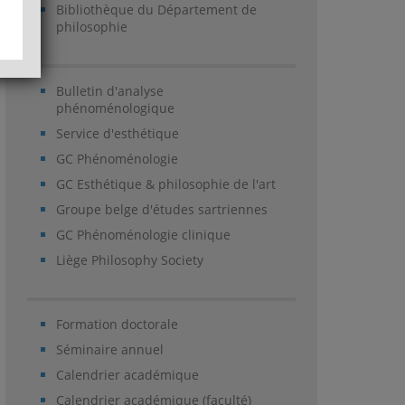
Bibliothèque du Département de
philosophie
Bulletin d'analyse
phénoménologique
Service d'esthétique
GC Phénoménologie
GC Esthétique & philosophie de l'art
Groupe belge d'études sartriennes
GC Phénoménologie clinique
Liège Philosophy Society
Formation doctorale
Séminaire annuel
Calendrier académique
Calendrier académique (faculté)