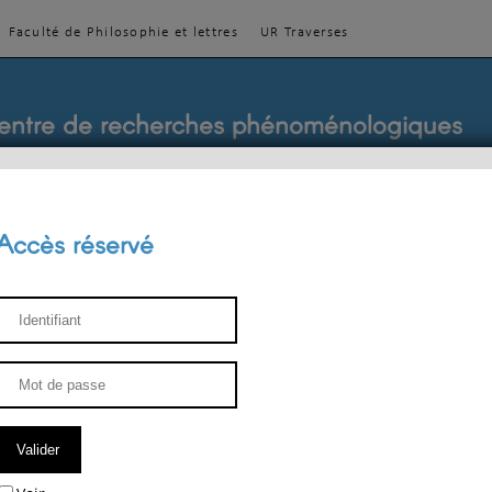
Faculté de Philosophie et lettres
UR Traverses
entre de recherches phénoménologiques
Accès réservé
sthétique
ENSEIGNEMENT
ÉQUIPE
PUBLICATIONS