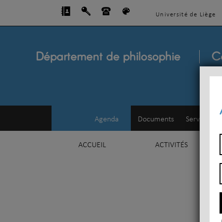
Université de Liège
Département de philosophie
C
Agenda
Documents
Service d'e
ACCUEIL
ACTIVITÉS