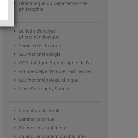
Bibliothèque du Département de
philosophie
Bulletin d'analyse
phénoménologique
Service d'esthétique
GC Phénoménologie
GC Esthétique & philosophie de l'art
Groupe belge d'études sartriennes
GC Phénoménologie clinique
Liège Philosophy Society
Formation doctorale
Séminaire annuel
Calendrier académique
Calendrier académique (faculté)