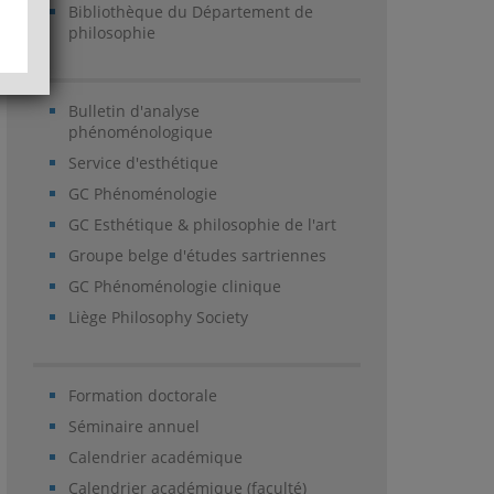
Bibliothèque du Département de
philosophie
Bulletin d'analyse
phénoménologique
Service d'esthétique
GC Phénoménologie
GC Esthétique & philosophie de l'art
Groupe belge d'études sartriennes
GC Phénoménologie clinique
Liège Philosophy Society
Formation doctorale
Séminaire annuel
Calendrier académique
Calendrier académique (faculté)