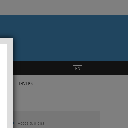
EN
DIVERS
Accès & plans