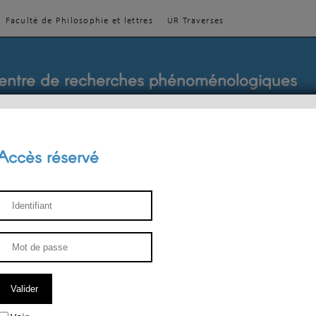
Faculté de Philosophie et lettres
UR Traverses
entre de recherches phénoménologiques
Accès réservé
sthétique
ENSEIGNEMENT
ÉQUIPE
PUBLICATIONS