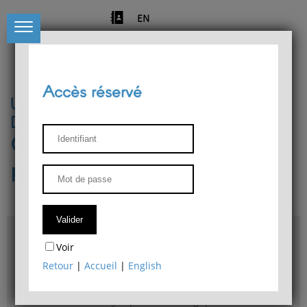
EN
Accès réservé
Université de Liège
Département de philosophie
Centre de recherches
phénoménologiques
Accès & plans
Voir
Bibliothèque du Département de philosophie
Retour
|
Accueil
|
English
Bulletin d'analyse phénoménologique