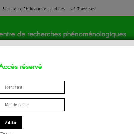
Faculté de Philosophie et lettres
UR Traverses
entre de recherches phénoménologiques
Accès réservé
sthétique
ENSEIGNEMENT
ÉQUIPE
PUBLICATIONS