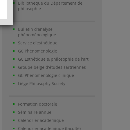
Bibliothèque du Département de
philosophie
Bulletin d'analyse
phénoménologique
Service d'esthétique
GC Phénoménologie
GC Esthétique & philosophie de l'art
Groupe belge d'études sartriennes
GC Phénoménologie clinique
Liège Philosophy Society
Formation doctorale
Séminaire annuel
Calendrier académique
Calendrier académique (faculté)