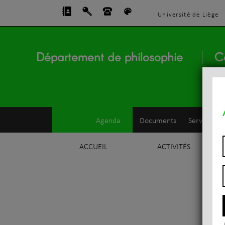
Université de Liège
Département de philosophie
C
Agenda
Documents
Service d'e
ACCUEIL
ACTIVITÉS