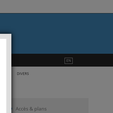
EN
DIVERS
Accès & plans