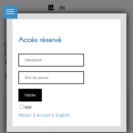
EN
Accès réservé
Université de Liège
Département de philosophie
Centre de recherches
phénoménologiques
Accès & plans
Voir
Bibliothèque du Département de philosophie
Retour
|
Accueil
|
English
Bulletin d'analyse phénoménologique