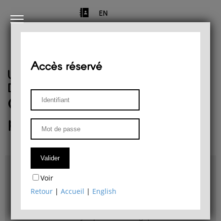
EN
Accès réservé
Université de Liège
Département de philosophie
Centre de recherches
phénoménologiques
Accès & plans
Voir
Bibliothèque du Département de philosophie
Retour
|
Accueil
|
English
Bulletin d'analyse phénoménologique