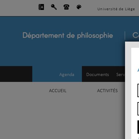
Université de Liège
Département de philosophie
C
Agenda
Documents
Service d'e
ACCUEIL
ACTIVITÉS