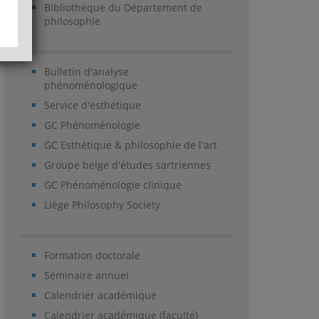
Bibliothèque du Département de
philosophie
Bulletin d'analyse
phénoménologique
Service d'esthétique
GC Phénoménologie
GC Esthétique & philosophie de l'art
Groupe belge d'études sartriennes
GC Phénoménologie clinique
Liège Philosophy Society
Formation doctorale
Séminaire annuel
Calendrier académique
Calendrier académique (faculté)