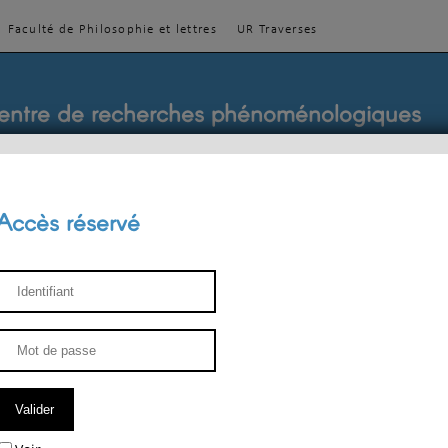
Faculté de Philosophie et lettres
UR Traverses
entre de recherches phénoménologiques
Accès réservé
sthétique
ENSEIGNEMENT
ÉQUIPE
PUBLICATIONS