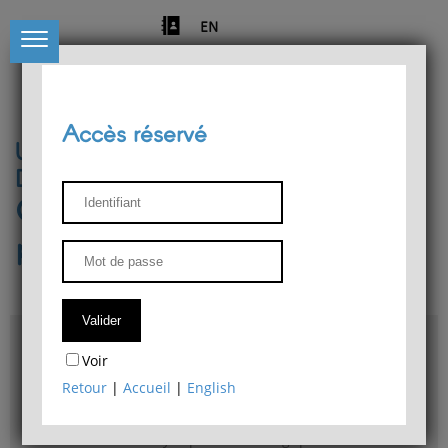
EN
Accès réservé
Université de Liège
Département de philosophie
Centre de recherches
phénoménologiques
Accès & plans
Voir
Bibliothèque du Département de philosophie
Retour
|
Accueil
|
English
Bulletin d'analyse phénoménologique