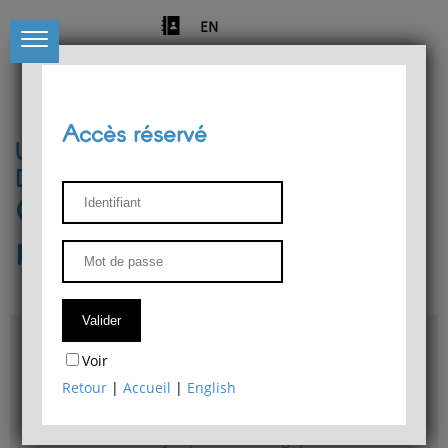
EN
Accès réservé
Université de Liège
Département de philosophie
Centre de recherches
phénoménologiques
Accès & plans
Voir
Bibliothèque du Département de philosophie
Retour
|
Accueil
|
English
Bulletin d'analyse phénoménologique