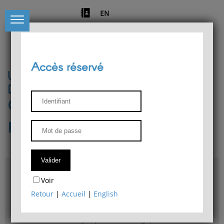
EN
Accès réservé
Université de Liège
Département de philosophie
Centre de recherches
phénoménologiques
Accès & plans
Voir
Bibliothèque du Département de philosophie
Retour
|
Accueil
|
English
Bulletin d'analyse phénoménologique