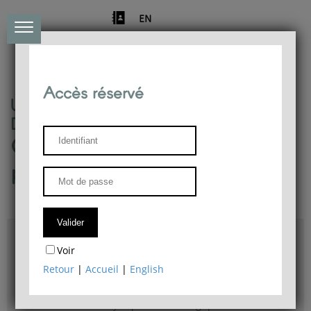
EN
Accès réservé
Université de Liège
Département de philosophie
Centre de recherches
phénoménologiques
Accès & plans
Voir
Bibliothèque du Département de philosophie
Retour
|
Accueil
|
English
Bulletin d'analyse phénoménologique