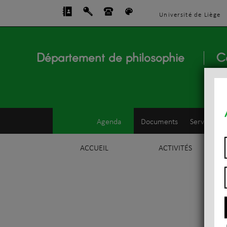
Université de Liège
Département de philosophie
C
Agenda
Documents
Service d'e
ACCUEIL
ACTIVITÉS