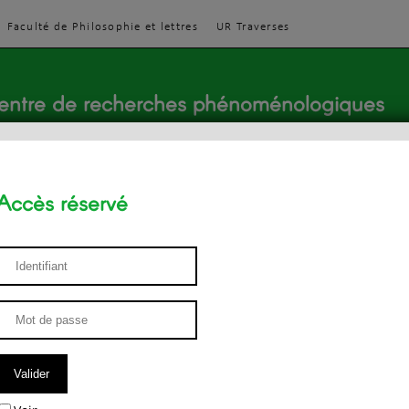
Faculté de Philosophie et lettres
UR Traverses
entre de recherches phénoménologiques
Accès réservé
sthétique
ENSEIGNEMENT
ÉQUIPE
PUBLICATIONS