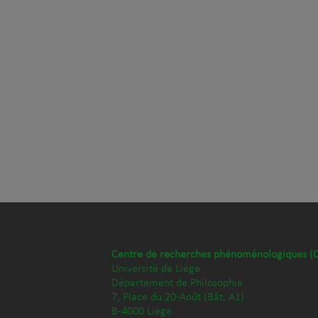
Centre de recherches phénoménologiques (
Université de Liège
Département de Philosophie
7, Place du 20-Août (Bât. A1)
B-4000 Liège