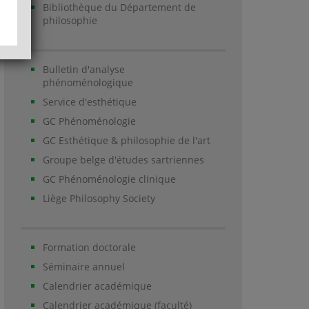
Bibliothèque du Département de
philosophie
Bulletin d'analyse
phénoménologique
Service d'esthétique
GC Phénoménologie
GC Esthétique & philosophie de l'art
Groupe belge d'études sartriennes
GC Phénoménologie clinique
Liège Philosophy Society
Formation doctorale
Séminaire annuel
Calendrier académique
Calendrier académique (faculté)