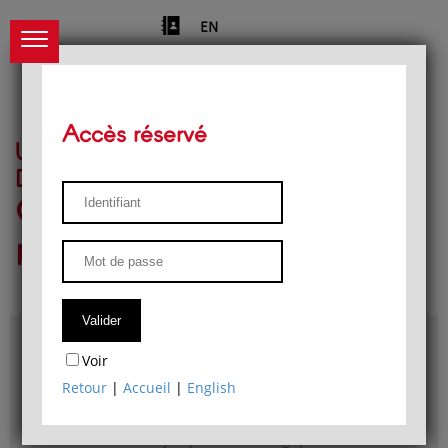
EN
Accès réservé
Université de Liège
Département de philosophie
Centre de recherches
phénoménologiques
Accès & plans
Voir
Bibliothèque du Département de philosophie
Retour
|
Accueil
|
English
Bulletin d'analyse phénoménologique