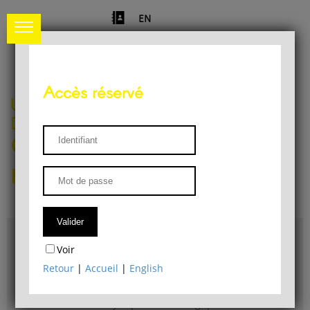
EN
Accès réservé
Université de Liège
Département de philosophie
Centre de recherches
phénoménologiques
Accès & plans
Voir
Bibliothèque du Département de philosophie
Retour
|
Accueil
|
English
Bulletin d'analyse phénoménologique