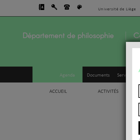
Université de Liège
Département de philosophie
C
Agenda
Documents
Service d'e
ACCUEIL
ACTIVITÉS