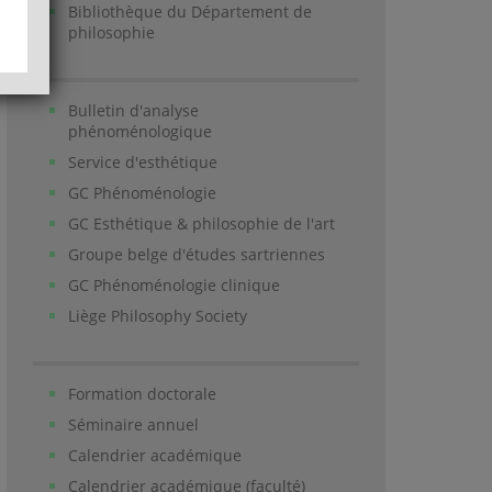
Bibliothèque du Département de
philosophie
Bulletin d'analyse
phénoménologique
Service d'esthétique
GC Phénoménologie
GC Esthétique & philosophie de l'art
Groupe belge d'études sartriennes
GC Phénoménologie clinique
Liège Philosophy Society
Formation doctorale
Séminaire annuel
Calendrier académique
Calendrier académique (faculté)