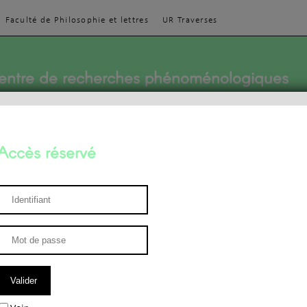
Faculté de Philosophie et lettres
UR Traverses
entre de recherches phénoménologiques
Accès réservé
sthétique
ENSEIGNEMENT
ÉQUIPE
PUBLICATIONS