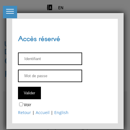
EN
Accès réservé
Université de Liège
Département de philosophie
Centre de recherches
phénoménologiques
Accès & plans
Voir
Bibliothèque du Département de philosophie
Retour
|
Accueil
|
English
Bulletin d'analyse phénoménologique