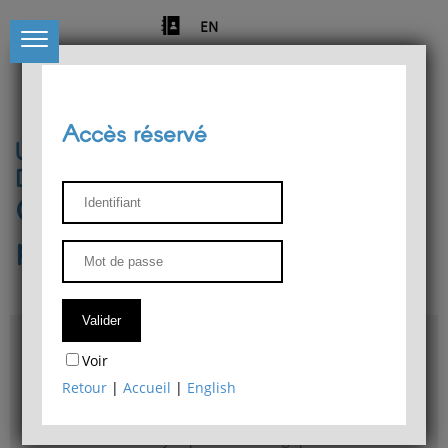
EN
Accès réservé
Université de Liège
Département de philosophie
Centre de recherches
phénoménologiques
Accès & plans
Voir
Bibliothèque du Département de philosophie
Retour
|
Accueil
|
English
Bulletin d'analyse phénoménologique