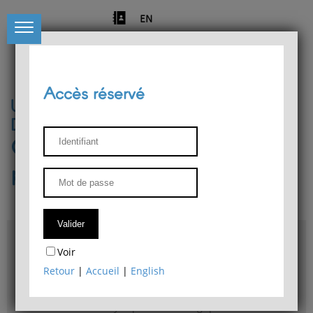
EN
Accès réservé
Université de Liège
Département de philosophie
Centre de recherches
phénoménologiques
Accès & plans
Voir
Bibliothèque du Département de philosophie
Retour
|
Accueil
|
English
Bulletin d'analyse phénoménologique