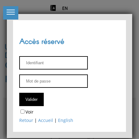
EN
Accès réservé
Université de Liège
Département de philosophie
Centre de recherches
phénoménologiques
Accès & plans
Voir
Bibliothèque du Département de philosophie
Retour
|
Accueil
|
English
Bulletin d'analyse phénoménologique