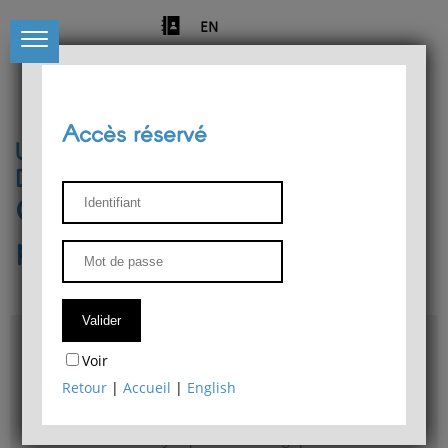
EN
Accès réservé
Université de Liège
Département de philosophie
Centre de recherches
phénoménologiques
Accès & plans
Voir
Bibliothèque du Département de philosophie
Retour
|
Accueil
|
English
Bulletin d'analyse phénoménologique