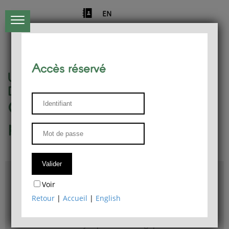
EN
Accès réservé
Université de Liège
Département de philosophie
Centre de recherches
phénoménologiques
Accès & plans
Voir
Bibliothèque du Département de philosophie
Retour
|
Accueil
|
English
Bulletin d'analyse phénoménologique