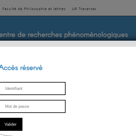
Faculté de Philosophie et lettres
UR Traverses
entre de recherches phénoménologiques
Accès réservé
sthétique
ENSEIGNEMENT
ÉQUIPE
PUBLICATIONS