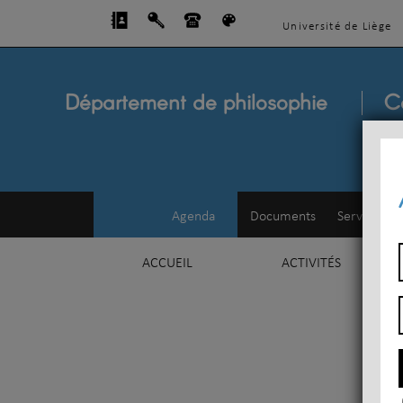
Université de Liège
Département de philosophie
C
Agenda
Documents
Service d'e
ACCUEIL
ACTIVITÉS