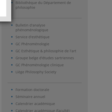
Bibliothèque du Département de
philosophie
Bulletin d'analyse
phénoménologique
Service d'esthétique
GC Phénoménologie
GC Esthétique & philosophie de l'art
Groupe belge d'études sartriennes
GC Phénoménologie clinique
Liège Philosophy Society
Formation doctorale
Séminaire annuel
Calendrier académique
Calendrier académique (faculté)