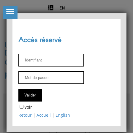
EN
Accès réservé
Université de Liège
Département de philosophie
Centre de recherches
phénoménologiques
Accès & plans
Voir
Bibliothèque du Département de philosophie
Retour
|
Accueil
|
English
Bulletin d'analyse phénoménologique