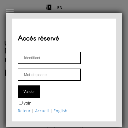
EN
Accès réservé
Université de Liège
Département de philosophie
Centre de recherches
phénoménologiques
Accès & plans
Voir
Bibliothèque du Département de philosophie
Retour
|
Accueil
|
English
Bulletin d'analyse phénoménologique