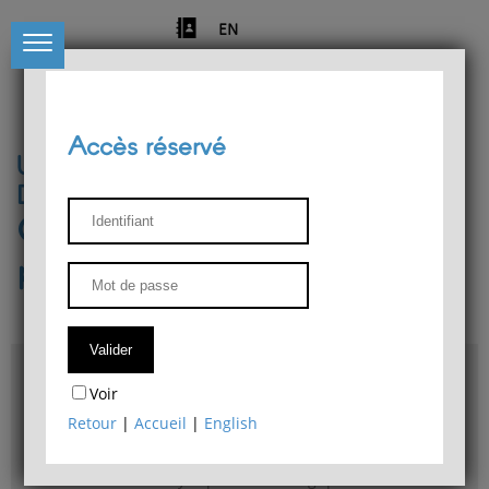
EN
Accès réservé
Université de Liège
Département de philosophie
Centre de recherches
phénoménologiques
Accès & plans
Voir
Bibliothèque du Département de philosophie
Retour
|
Accueil
|
English
Bulletin d'analyse phénoménologique