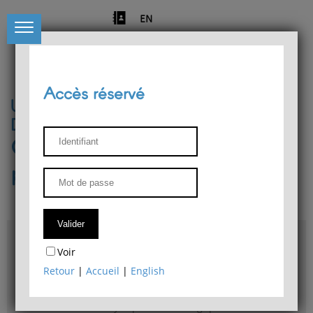
EN
Accès réservé
Université de Liège
Département de philosophie
Centre de recherches
phénoménologiques
Accès & plans
Voir
Bibliothèque du Département de philosophie
Retour
|
Accueil
|
English
Bulletin d'analyse phénoménologique