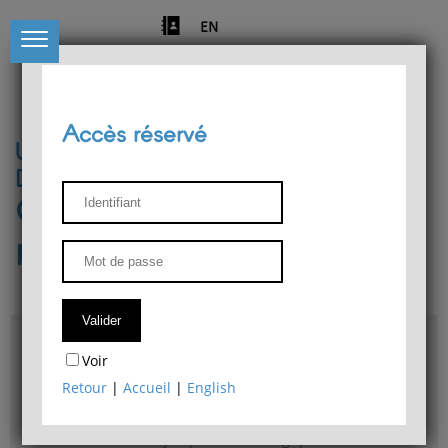
EN
Accès réservé
Université de Liège
Département de philosophie
Centre de recherches
phénoménologiques
Accès & plans
Voir
Bibliothèque du Département de philosophie
Retour
|
Accueil
|
English
Bulletin d'analyse phénoménologique