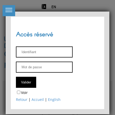
EN
Accès réservé
Université de Liège
Département de philosophie
Centre de recherches
phénoménologiques
Accès & plans
Voir
Bibliothèque du Département de philosophie
Retour
|
Accueil
|
English
Bulletin d'analyse phénoménologique