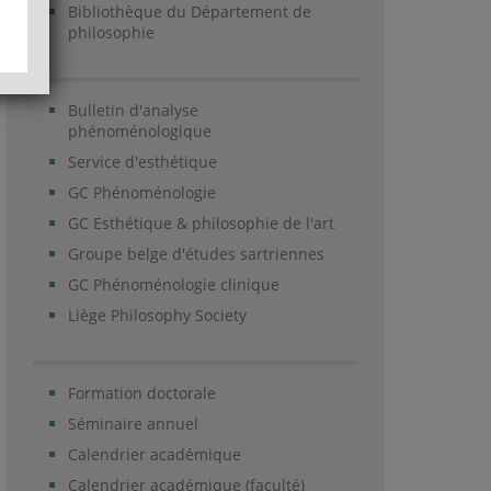
Bibliothèque du Département de
philosophie
Bulletin d'analyse
phénoménologique
Service d'esthétique
GC Phénoménologie
GC Esthétique & philosophie de l'art
Groupe belge d'études sartriennes
GC Phénoménologie clinique
Liège Philosophy Society
Formation doctorale
Séminaire annuel
Calendrier académique
Calendrier académique (faculté)