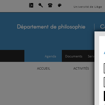
Université de Liège
Département de philosophie
C
Agenda
Documents
Service d'e
ACCUEIL
ACTIVITÉS