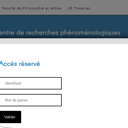
Faculté de Philosophie et lettres
UR Traverses
entre de recherches phénoménologiques
Accès réservé
sthétique
ENSEIGNEMENT
ÉQUIPE
PUBLICATIONS