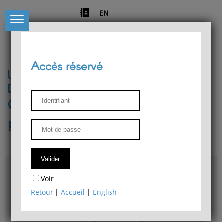
EN
Accès réservé
Université de Liège
Département de philosophie
Centre de recherches
phénoménologiques
Accès & plans
Voir
Bibliothèque du Département de philosophie
Retour
|
Accueil
|
English
Bulletin d'analyse phénoménologique