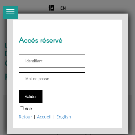
EN
Accès réservé
Université de Liège
Département de philosophie
Centre de recherches
phénoménologiques
Accès & plans
Voir
Bibliothèque du Département de philosophie
Retour
|
Accueil
|
English
Bulletin d'analyse phénoménologique