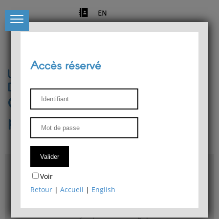
EN
Accès réservé
Université de Liège
Département de philosophie
Centre de recherches
phénoménologiques
Accès & plans
Voir
Bibliothèque du Département de philosophie
Retour
|
Accueil
|
English
Bulletin d'analyse phénoménologique