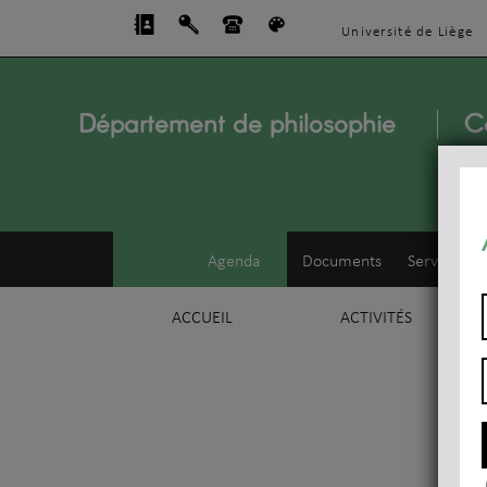
Université de Liège
Département de philosophie
C
Agenda
Documents
Service d'e
ACCUEIL
ACTIVITÉS