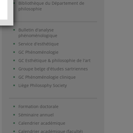
Bibliothèque du Département de
philosophie
Bulletin d'analyse
phénoménologique
Service d'esthétique
GC Phénoménologie
GC Esthétique & philosophie de l'art
Groupe belge d'études sartriennes
GC Phénoménologie clinique
Liège Philosophy Society
Formation doctorale
Séminaire annuel
Calendrier académique
Calendrier académique (faculté)