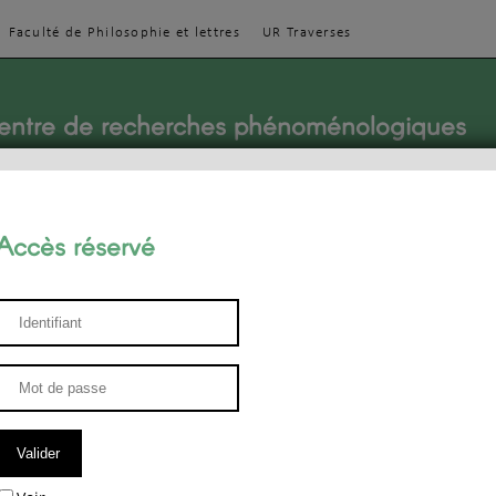
Faculté de Philosophie et lettres
UR Traverses
entre de recherches phénoménologiques
Accès réservé
sthétique
ENSEIGNEMENT
ÉQUIPE
PUBLICATIONS