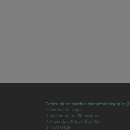
Centre de recherches phénoménologiques (
Université de Liège
Département de Philosophie
7, Place du 20-Août (Bât. A1)
B-4000 Liège