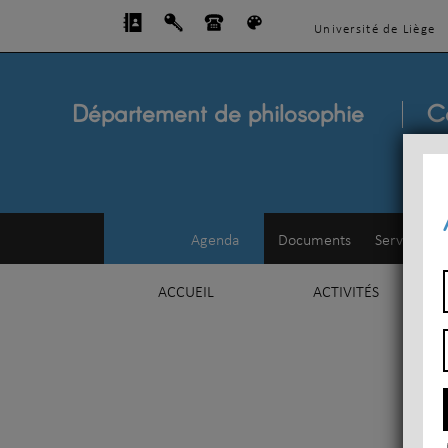
Université de Liège
Département de philosophie
C
Agenda
Documents
Service d'e
ACCUEIL
ACTIVITÉS