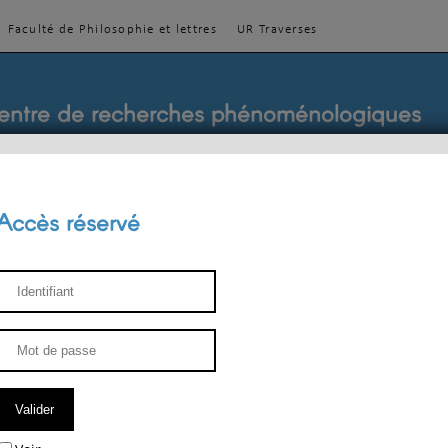
Faculté de Philosophie et lettres
UR Traverses
entre de recherches phénoménologiques
Accès réservé
sthétique
ENSEIGNEMENT
ÉQUIPE
PUBLICATIONS