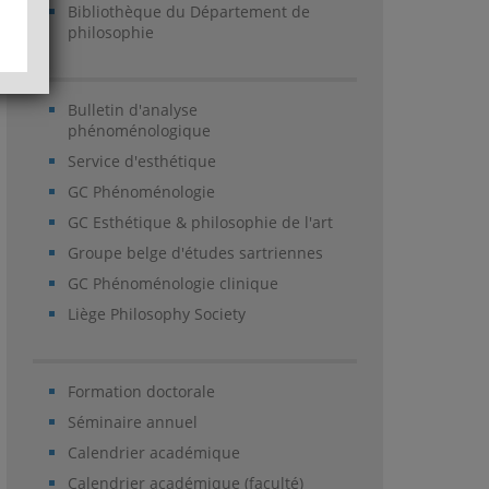
Bibliothèque du Département de
philosophie
Bulletin d'analyse
phénoménologique
Service d'esthétique
GC Phénoménologie
GC Esthétique & philosophie de l'art
Groupe belge d'études sartriennes
GC Phénoménologie clinique
Liège Philosophy Society
Formation doctorale
Séminaire annuel
Calendrier académique
Calendrier académique (faculté)