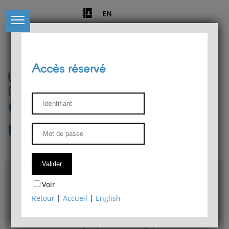
EN
Accès réservé
Université de Liège
Département de philosophie
Centre de recherches
phénoménologiques
Accès & plans
Voir
Bibliothèque du Département de philosophie
Retour
|
Accueil
|
English
Bulletin d'analyse phénoménologique