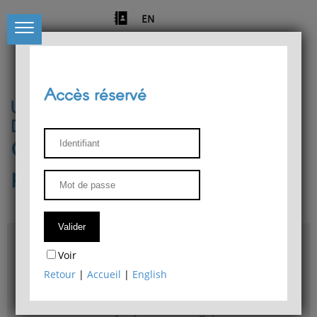
EN
Accès réservé
Université de Liège
Département de philosophie
Centre de recherches
phénoménologiques
Accès & plans
Voir
Bibliothèque du Département de philosophie
Retour
|
Accueil
|
English
Bulletin d'analyse phénoménologique