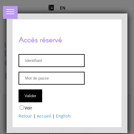
EN
Accès réservé
Université de Liège
Département de philosophie
Centre de recherches
phénoménologiques
Accès & plans
Voir
Bibliothèque du Département de philosophie
Retour
|
Accueil
|
English
Bulletin d'analyse phénoménologique