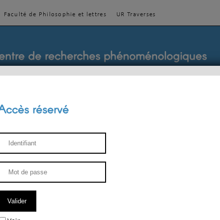
Faculté de Philosophie et lettres
UR Traverses
entre de recherches phénoménologiques
Accès réservé
sthétique
ENSEIGNEMENT
ÉQUIPE
PUBLICATIONS