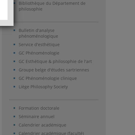
Bibliothèque du Département de
philosophie
Bulletin d'analyse
phénoménologique
Service d'esthétique
GC Phénoménologie
GC Esthétique & philosophie de l'art
Groupe belge d'études sartriennes
GC Phénoménologie clinique
Liège Philosophy Society
Formation doctorale
Séminaire annuel
Calendrier académique
Calendrier académique (faculté)