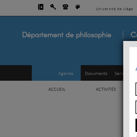
Université de Liège
Département de philosophie
C
Agenda
Documents
Service d'e
ACCUEIL
ACTIVITÉS