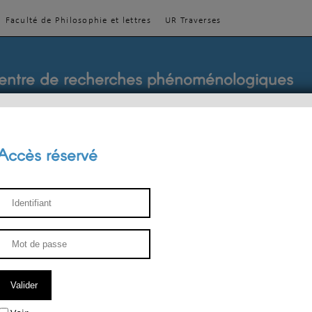
Faculté de Philosophie et lettres
UR Traverses
entre de recherches phénoménologiques
Accès réservé
sthétique
ENSEIGNEMENT
ÉQUIPE
PUBLICATIONS