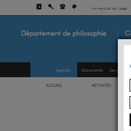
Université de Liège
Département de philosophie
C
Agenda
Documents
Service d'e
ACCUEIL
ACTIVITÉS