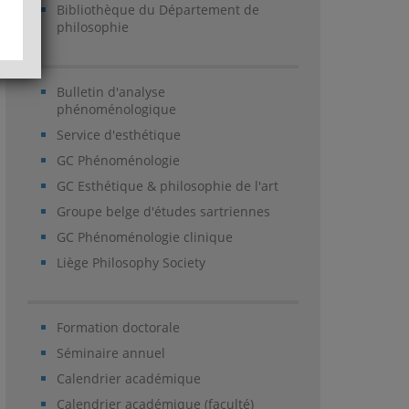
Bibliothèque du Département de
philosophie
Bulletin d'analyse
phénoménologique
Service d'esthétique
GC Phénoménologie
GC Esthétique & philosophie de l'art
Groupe belge d'études sartriennes
GC Phénoménologie clinique
Liège Philosophy Society
Formation doctorale
Séminaire annuel
Calendrier académique
Calendrier académique (faculté)