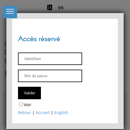
EN
Accès réservé
Université de Liège
Département de philosophie
Centre de recherches
phénoménologiques
Accès & plans
Voir
Bibliothèque du Département de philosophie
Retour
|
Accueil
|
English
Bulletin d'analyse phénoménologique