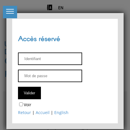
EN
Accès réservé
Université de Liège
Département de philosophie
Centre de recherches
phénoménologiques
Accès & plans
Voir
Bibliothèque du Département de philosophie
Retour
|
Accueil
|
English
Bulletin d'analyse phénoménologique