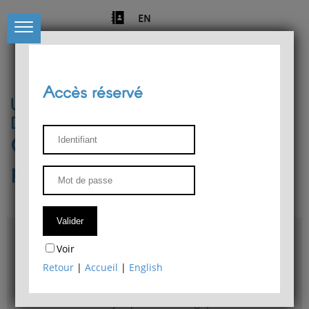
EN
Accès réservé
Université de Liège
Département de philosophie
Centre de recherches
phénoménologiques
Accès & plans
Voir
Bibliothèque du Département de philosophie
Retour
|
Accueil
|
English
Bulletin d'analyse phénoménologique